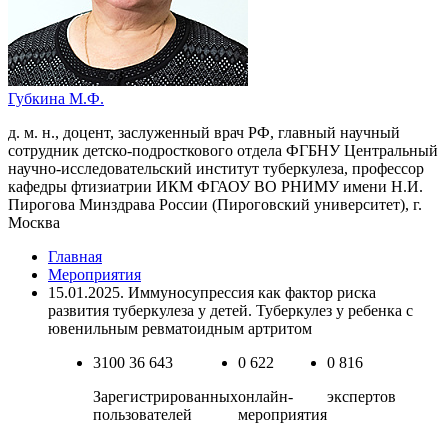
Губкина М.Ф.
д. м. н., доцент, заслуженный врач РФ, главный научный
сотрудник детско-подросткового отдела ФГБНУ Центральный
научно-исследовательский институт туберкулеза, профессор
кафедры фтизиатрии ИКМ ФГАОУ ВО РНИМУ имени Н.И.
Пирогова Минздрава России (Пироговский университет), г.
Москва
Главная
Мероприятия
15.01.2025. Иммуносупрессия как фактор риска
развития туберкулеза у детей. Туберкулез у ребенка с
ювенильным ревматоидным артритом
3100
36 643
0
622
0
816
Зарегистрированных
онлайн-
экспертов
пользователей
мероприятия