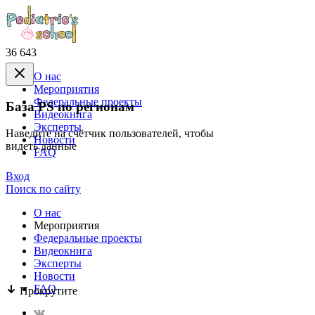
36 643
О нас
Mероприятия
Федеральные проекты
База PS по регионам
Видеокнига
Эксперты
Наведите на счётчик пользователей, чтобы
Новости
видеть данные
FAQ
Вход
Поиск по сайту
О нас
Mероприятия
Федеральные проекты
Видеокнига
Эксперты
Новости
FAQ
Прокрутите