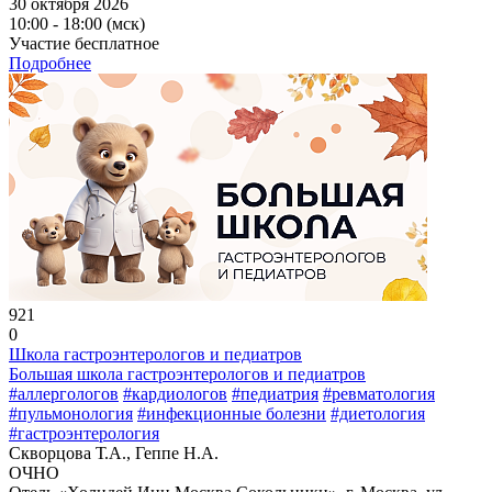
30 октября 2026
10:00 - 18:00 (мск)
Участие бесплатное
Подробнее
921
0
Школа гастроэнтерологов и педиатров
Большая школа гастроэнтерологов и педиатров
#аллергологов
#кардиологов
#педиатрия
#ревматология
#пульмонология
#инфекционные болезни
#диетология
#гастроэнтерология
Скворцова Т.А., Геппе Н.А.
ОЧНО