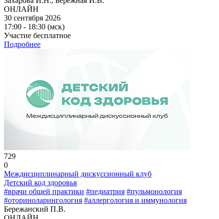
Захарова И.Н., Бережная И.В.
ОНЛАЙН
30 сентября 2026
17:00 - 18:30 (мск)
Участие бесплатное
Подробнее
729
0
Междисциплинарный дискуссионный клуб
Детский код здоровья
#врачи общей практики
#педиатрия
#пульмонология
#оториноларингология
#аллергология и иммунология
Бережанский П.В.
ОНЛАЙН