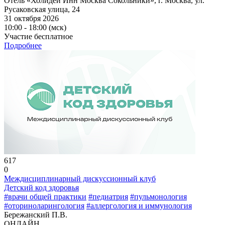
Отель «Холидей Инн Москва Сокольники», г. Москва, ул.
Русаковская улица, 24
31 октября 2026
10:00 - 18:00 (мск)
Участие бесплатное
Подробнее
617
0
Междисциплинарный дискуссионный клуб
Детский код здоровья
#врачи общей практики
#педиатрия
#пульмонология
#оториноларингология
#аллергология и иммунология
Бережанский П.В.
ОНЛАЙН