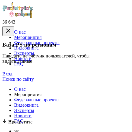
36 643
О нас
Mероприятия
Федеральные проекты
База PS по регионам
Видеокнига
Эксперты
Наведите на счётчик пользователей, чтобы
Новости
видеть данные
FAQ
Вход
Поиск по сайту
О нас
Mероприятия
Федеральные проекты
Видеокнига
Эксперты
Новости
FAQ
Прокрутите