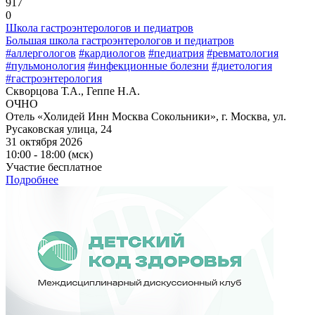
917
0
Школа гастроэнтерологов и педиатров
Большая школа гастроэнтерологов и педиатров
#аллергологов
#кардиологов
#педиатрия
#ревматология
#пульмонология
#инфекционные болезни
#диетология
#гастроэнтерология
Скворцова Т.А., Геппе Н.А.
ОЧНО
Отель «Холидей Инн Москва Сокольники», г. Москва, ул.
Русаковская улица, 24
31 октября 2026
10:00 - 18:00 (мск)
Участие бесплатное
Подробнее