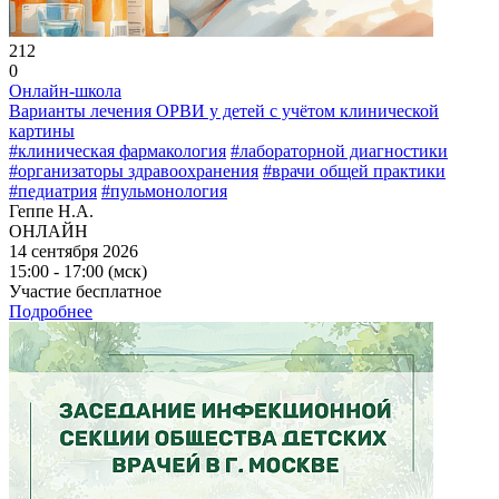
212
0
Онлайн-школа
Варианты лечения ОРВИ у детей с учётом клинической
картины
#клиническая фармакология
#лабораторной диагностики
#организаторы здравоохранения
#врачи общей практики
#педиатрия
#пульмонология
Геппе Н.А.
ОНЛАЙН
14 сентября 2026
15:00 - 17:00 (мск)
Участие бесплатное
Подробнее