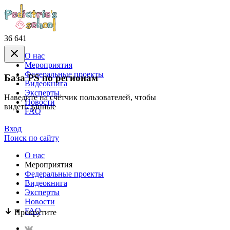
36 641
О нас
Mероприятия
Федеральные проекты
База PS по регионам
Видеокнига
Эксперты
Наведите на счётчик пользователей, чтобы
Новости
видеть данные
FAQ
Вход
Поиск по сайту
О нас
Mероприятия
Федеральные проекты
Видеокнига
Эксперты
Новости
FAQ
Прокрутите