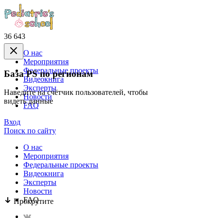
36 643
О нас
Mероприятия
Федеральные проекты
База PS по регионам
Видеокнига
Эксперты
Наведите на счётчик пользователей, чтобы
Новости
видеть данные
FAQ
Вход
Поиск по сайту
О нас
Mероприятия
Федеральные проекты
Видеокнига
Эксперты
Новости
FAQ
Прокрутите