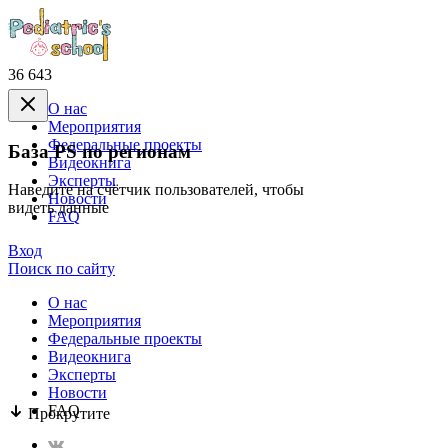
36 643
О нас
Mероприятия
Федеральные проекты
База PS по регионам
Видеокнига
Эксперты
Наведите на счётчик пользователей, чтобы
Новости
видеть данные
FAQ
Вход
Поиск по сайту
О нас
Mероприятия
Федеральные проекты
Видеокнига
Эксперты
Новости
FAQ
Прокрутите