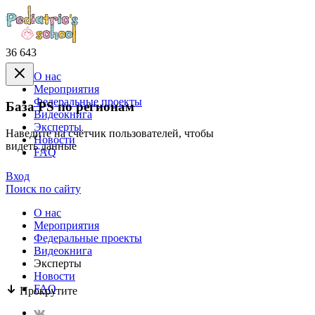
36 643
О нас
Mероприятия
Федеральные проекты
База PS по регионам
Видеокнига
Эксперты
Наведите на счётчик пользователей, чтобы
Новости
видеть данные
FAQ
Вход
Поиск по сайту
О нас
Mероприятия
Федеральные проекты
Видеокнига
Эксперты
Новости
FAQ
Прокрутите