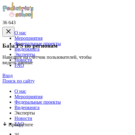
36 643
О нас
Mероприятия
Федеральные проекты
База PS по регионам
Видеокнига
Эксперты
Наведите на счётчик пользователей, чтобы
Новости
видеть данные
FAQ
Вход
Поиск по сайту
О нас
Mероприятия
Федеральные проекты
Видеокнига
Эксперты
Новости
FAQ
Прокрутите