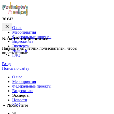
36 643
О нас
Mероприятия
Федеральные проекты
База PS по регионам
Видеокнига
Эксперты
Наведите на счётчик пользователей, чтобы
Новости
видеть данные
FAQ
Вход
Поиск по сайту
О нас
Mероприятия
Федеральные проекты
Видеокнига
Эксперты
Новости
FAQ
Прокрутите