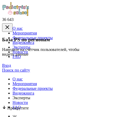
36 643
О нас
Mероприятия
Федеральные проекты
База PS по регионам
Видеокнига
Эксперты
Наведите на счётчик пользователей, чтобы
Новости
видеть данные
FAQ
Вход
Поиск по сайту
О нас
Mероприятия
Федеральные проекты
Видеокнига
Эксперты
Новости
FAQ
Прокрутите