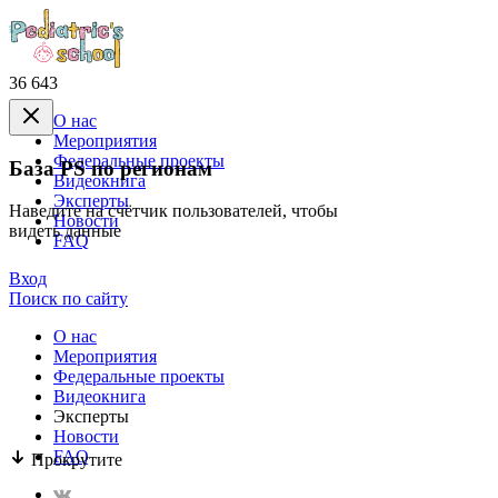
36 643
О нас
Mероприятия
Федеральные проекты
База PS по регионам
Видеокнига
Эксперты
Наведите на счётчик пользователей, чтобы
Новости
видеть данные
FAQ
Вход
Поиск по сайту
О нас
Mероприятия
Федеральные проекты
Видеокнига
Эксперты
Новости
FAQ
Прокрутите