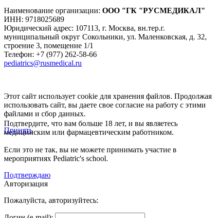
Наименование организации:
ООО
"ГК "РУСМЕДИКАЛ"
ИНН: 9718025689
Юридический адрес:
107113
,
г. Москва
,
вн.тер.г.
муниципальный округ Сокольники, ул. Маленковская, д. 32,
строение 3, помещение 1/1
Телефон: +7 (977) 262-58-66
pediatrics@rusmedical.ru
Этот сайт использует cookie для хранения файлов. Продолжая
использовать сайт, вы даете свое согласие на работу с этими
файлами и сбор данных.
Подтвердите, что вам больше 18 лет, и вы являетесь
Принять
медицинским или фармацевтическим работником.
Если это не так, вы не можете принимать участие в
мероприятиях Pediatric's school.
Подтверждаю
Авторизация
Пожалуйста, авторизуйтесь:
Логин (e-mail):