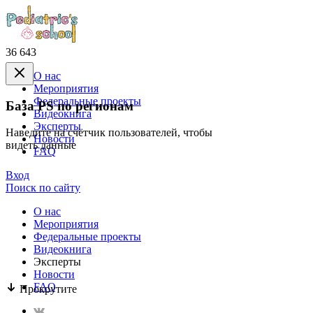
36 643
О нас
Mероприятия
Федеральные проекты
База PS по регионам
Видеокнига
Эксперты
Наведите на счётчик пользователей, чтобы
Новости
видеть данные
FAQ
Вход
Поиск по сайту
О нас
Mероприятия
Федеральные проекты
Видеокнига
Эксперты
Новости
FAQ
Прокрутите