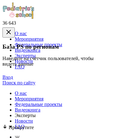
36 643
О нас
Mероприятия
Федеральные проекты
База PS по регионам
Видеокнига
Эксперты
Наведите на счётчик пользователей, чтобы
Новости
видеть данные
FAQ
Вход
Поиск по сайту
О нас
Mероприятия
Федеральные проекты
Видеокнига
Эксперты
Новости
FAQ
Прокрутите