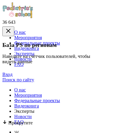
36 643
О нас
Mероприятия
Федеральные проекты
База PS по регионам
Видеокнига
Эксперты
Наведите на счётчик пользователей, чтобы
Новости
видеть данные
FAQ
Вход
Поиск по сайту
О нас
Mероприятия
Федеральные проекты
Видеокнига
Эксперты
Новости
FAQ
Прокрутите