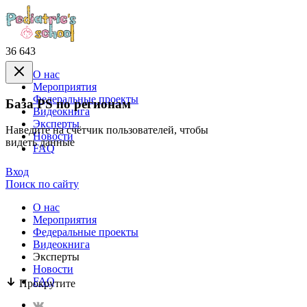
36 643
О нас
Mероприятия
Федеральные проекты
База PS по регионам
Видеокнига
Эксперты
Наведите на счётчик пользователей, чтобы
Новости
видеть данные
FAQ
Вход
Поиск по сайту
О нас
Mероприятия
Федеральные проекты
Видеокнига
Эксперты
Новости
FAQ
Прокрутите