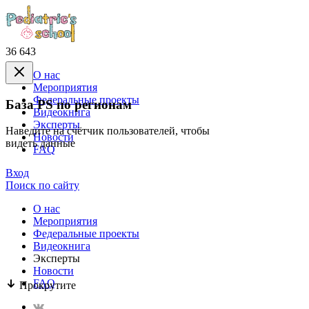
36 643
О нас
Mероприятия
Федеральные проекты
База PS по регионам
Видеокнига
Эксперты
Наведите на счётчик пользователей, чтобы
Новости
видеть данные
FAQ
Вход
Поиск по сайту
О нас
Mероприятия
Федеральные проекты
Видеокнига
Эксперты
Новости
FAQ
Прокрутите