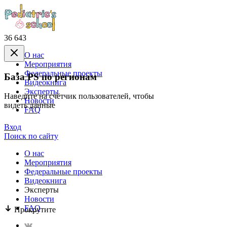
36 643
О нас
Mероприятия
Федеральные проекты
База PS по регионам
Видеокнига
Эксперты
Наведите на счётчик пользователей, чтобы
Новости
видеть данные
FAQ
Вход
Поиск по сайту
О нас
Mероприятия
Федеральные проекты
Видеокнига
Эксперты
Новости
FAQ
Прокрутите