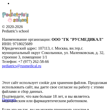
© 2020-2026
Pediatric's school
Наименование организации:
ООО
"ГК "РУСМЕДИКАЛ"
ИНН: 9718025689
Юридический адрес:
107113
,
г. Москва
,
вн.тер.г.
муниципальный округ Сокольники, ул. Маленковская, д. 32,
строение 3, помещение 1/1
Телефон: +7 (977) 262-58-66
pediatrics@rusmedical.ru
Этот сайт использует cookie для хранения файлов. Продолжая
использовать сайт, вы даете свое согласие на работу с этими
файлами и сбор данных.
Подтвердите, что вам больше 18 лет, и вы являетесь
Принять
медицинским или фармацевтическим работником.
Если это не так, вы не можете принимать участие в