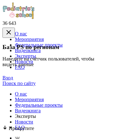
36 643
О нас
Mероприятия
Федеральные проекты
База PS по регионам
Видеокнига
Эксперты
Наведите на счётчик пользователей, чтобы
Новости
видеть данные
FAQ
Вход
Поиск по сайту
О нас
Mероприятия
Федеральные проекты
Видеокнига
Эксперты
Новости
FAQ
Прокрутите