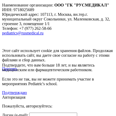
Наименование организации:
ООО
"ГК "РУСМЕДИКАЛ"
ИНН: 9718025689
Юридический адрес:
107113
,
г. Москва
,
вн.тер.г.
муниципальный округ Сокольники, ул. Маленковская, д. 32,
строение 3, помещение 1/1
Телефон: +7 (977) 262-58-66
pediatrics@rusmedical.ru
Этот сайт использует cookie для хранения файлов. Продолжая
использовать сайт, вы даете свое согласие на работу с этими
файлами и сбор данных.
Подтвердите, что вам больше 18 лет, и вы являетесь
Принять
медицинским или фармацевтическим работником.
Если это не так, вы не можете принимать участие в
мероприятиях Pediatric's school.
Подтверждаю
Авторизация
Пожалуйста, авторизуйтесь:
Логин (e-mail):