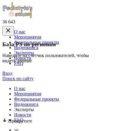
36 643
О нас
Mероприятия
Федеральные проекты
База PS по регионам
Видеокнига
Эксперты
Наведите на счётчик пользователей, чтобы
Новости
видеть данные
FAQ
Вход
Поиск по сайту
О нас
Mероприятия
Федеральные проекты
Видеокнига
Эксперты
Новости
FAQ
Прокрутите