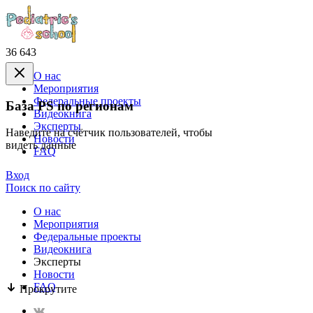
36 643
О нас
Mероприятия
Федеральные проекты
База PS по регионам
Видеокнига
Эксперты
Наведите на счётчик пользователей, чтобы
Новости
видеть данные
FAQ
Вход
Поиск по сайту
О нас
Mероприятия
Федеральные проекты
Видеокнига
Эксперты
Новости
FAQ
Прокрутите