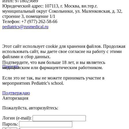
ИНН: 9718025689
Юридический адрес:
107113
,
г. Москва
,
вн.тер.г.
муниципальный округ Сокольники, ул. Маленковская, д. 32,
строение 3, помещение 1/1
Телефон: +7 (977) 262-58-66
pediatrics@rusmedical.ru
Этот сайт использует cookie для хранения файлов. Продолжая
использовать сайт, вы даете свое согласие на работу с этими
файлами и сбор данных.
Подтвердите, что вам больше 18 лет, и вы являетесь
Принять
медицинским или фармацевтическим работником.
Если это не так, вы не можете принимать участие в
мероприятиях Pediatric's school.
Подтверждаю
Авторизация
Пожалуйста, авторизуйтесь:
Логин (e-mail):
Пароль: