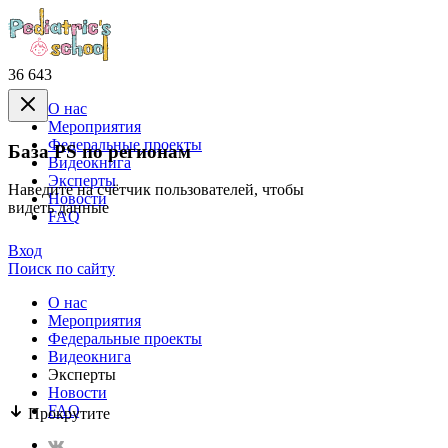
36 643
О нас
Mероприятия
Федеральные проекты
База PS по регионам
Видеокнига
Эксперты
Наведите на счётчик пользователей, чтобы
Новости
видеть данные
FAQ
Вход
Поиск по сайту
О нас
Mероприятия
Федеральные проекты
Видеокнига
Эксперты
Новости
FAQ
Прокрутите