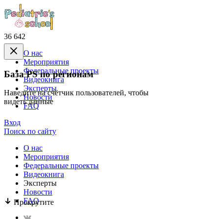
36 642
О нас
Mероприятия
Федеральные проекты
База PS по регионам
Видеокнига
Эксперты
Наведите на счётчик пользователей, чтобы
Новости
видеть данные
FAQ
Вход
Поиск по сайту
О нас
Mероприятия
Федеральные проекты
Видеокнига
Эксперты
Новости
FAQ
Прокрутите