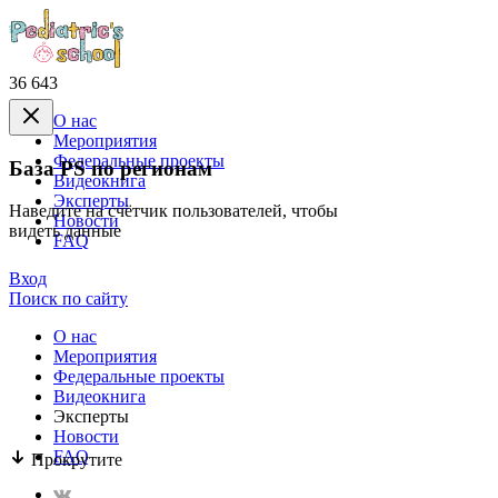
36 643
О нас
Mероприятия
Федеральные проекты
База PS по регионам
Видеокнига
Эксперты
Наведите на счётчик пользователей, чтобы
Новости
видеть данные
FAQ
Вход
Поиск по сайту
О нас
Mероприятия
Федеральные проекты
Видеокнига
Эксперты
Новости
FAQ
Прокрутите