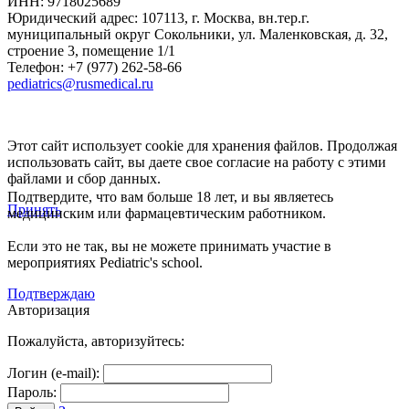
ИНН: 9718025689
Юридический адрес:
107113
,
г. Москва
,
вн.тер.г.
муниципальный округ Сокольники, ул. Маленковская, д. 32,
строение 3, помещение 1/1
Телефон: +7 (977) 262-58-66
pediatrics@rusmedical.ru
Этот сайт использует cookie для хранения файлов. Продолжая
использовать сайт, вы даете свое согласие на работу с этими
файлами и сбор данных.
Подтвердите, что вам больше 18 лет, и вы являетесь
Принять
медицинским или фармацевтическим работником.
Если это не так, вы не можете принимать участие в
мероприятиях Pediatric's school.
Подтверждаю
Авторизация
Пожалуйста, авторизуйтесь:
Логин (e-mail):
Пароль: