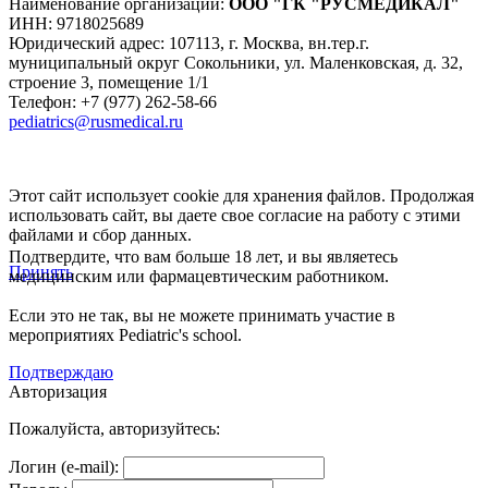
Наименование организации:
ООО
"ГК "РУСМЕДИКАЛ"
ИНН: 9718025689
Юридический адрес:
107113
,
г. Москва
,
вн.тер.г.
муниципальный округ Сокольники, ул. Маленковская, д. 32,
строение 3, помещение 1/1
Телефон: +7 (977) 262-58-66
pediatrics@rusmedical.ru
Этот сайт использует cookie для хранения файлов. Продолжая
использовать сайт, вы даете свое согласие на работу с этими
файлами и сбор данных.
Подтвердите, что вам больше 18 лет, и вы являетесь
Принять
медицинским или фармацевтическим работником.
Если это не так, вы не можете принимать участие в
мероприятиях Pediatric's school.
Подтверждаю
Авторизация
Пожалуйста, авторизуйтесь:
Логин (e-mail):