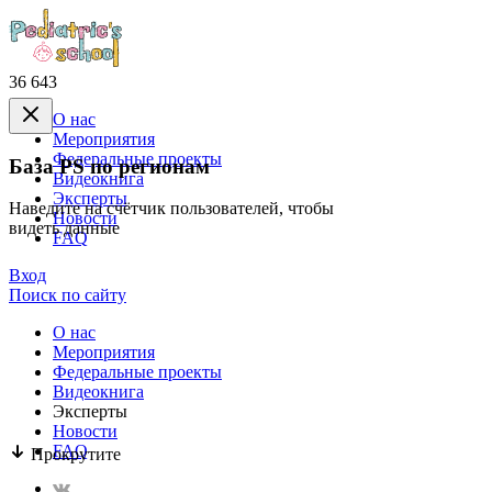
36 643
О нас
Mероприятия
Федеральные проекты
База PS по регионам
Видеокнига
Эксперты
Наведите на счётчик пользователей, чтобы
Новости
видеть данные
FAQ
Вход
Поиск по сайту
О нас
Mероприятия
Федеральные проекты
Видеокнига
Эксперты
Новости
FAQ
Прокрутите