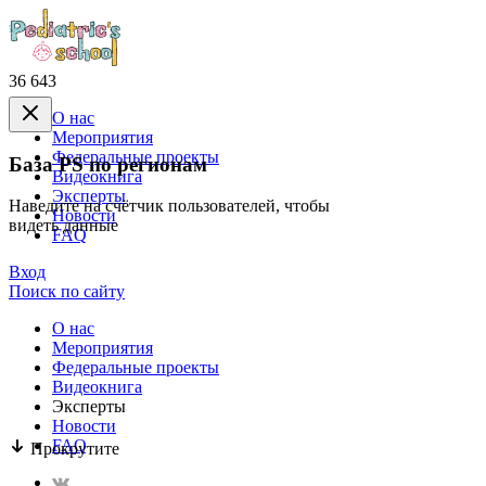
36 643
О нас
Mероприятия
Федеральные проекты
База PS по регионам
Видеокнига
Эксперты
Наведите на счётчик пользователей, чтобы
Новости
видеть данные
FAQ
Вход
Поиск по сайту
О нас
Mероприятия
Федеральные проекты
Видеокнига
Эксперты
Новости
FAQ
Прокрутите