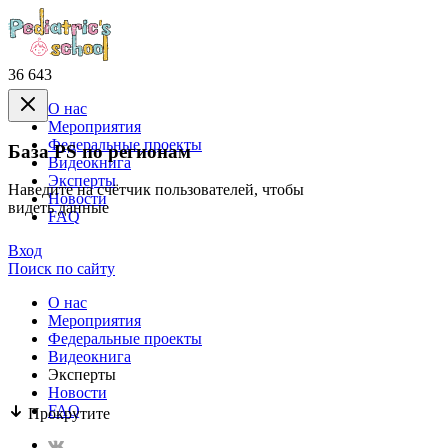
36 643
О нас
Mероприятия
Федеральные проекты
База PS по регионам
Видеокнига
Эксперты
Наведите на счётчик пользователей, чтобы
Новости
видеть данные
FAQ
Вход
Поиск по сайту
О нас
Mероприятия
Федеральные проекты
Видеокнига
Эксперты
Новости
FAQ
Прокрутите