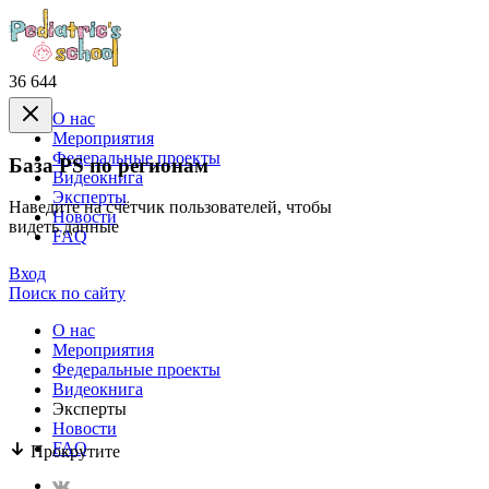
36 644
О нас
Mероприятия
Федеральные проекты
База PS по регионам
Видеокнига
Эксперты
Наведите на счётчик пользователей, чтобы
Новости
видеть данные
FAQ
Вход
Поиск по сайту
О нас
Mероприятия
Федеральные проекты
Видеокнига
Эксперты
Новости
FAQ
Прокрутите