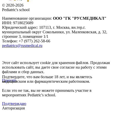
© 2020-2026
Pediatric's school
Наименование организации:
ООО
"ГК "РУСМЕДИКАЛ"
ИНН: 9718025689
Юридический адрес:
107113
,
г. Москва
,
вн.тер.г.
муниципальный округ Сокольники, ул. Маленковская, д. 32,
строение 3, помещение 1/1
Телефон: +7 (977) 262-58-66
pediatrics@rusmedical.ru
Этот сайт использует cookie для хранения файлов. Продолжая
использовать сайт, вы даете свое согласие на работу с этими
файлами и сбор данных.
Подтвердите, что вам больше 18 лет, и вы являетесь
Принять
медицинским или фармацевтическим работником.
Если это не так, вы не можете принимать участие в
мероприятиях Pediatric's school.
Подтверждаю
Авторизация