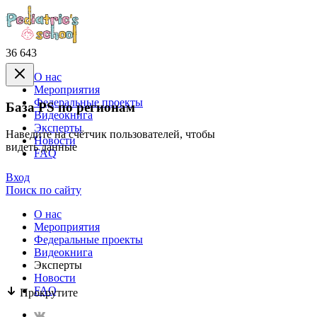
36 643
О нас
Mероприятия
Федеральные проекты
База PS по регионам
Видеокнига
Эксперты
Наведите на счётчик пользователей, чтобы
Новости
видеть данные
FAQ
Вход
Поиск по сайту
О нас
Mероприятия
Федеральные проекты
Видеокнига
Эксперты
Новости
FAQ
Прокрутите