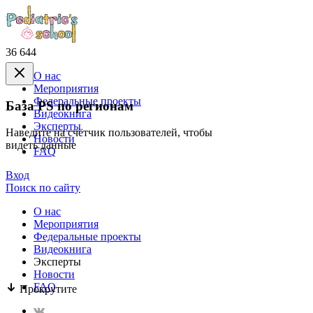
36 644
О нас
Mероприятия
Федеральные проекты
База PS по регионам
Видеокнига
Эксперты
Наведите на счётчик пользователей, чтобы
Новости
видеть данные
FAQ
Вход
Поиск по сайту
О нас
Mероприятия
Федеральные проекты
Видеокнига
Эксперты
Новости
FAQ
Прокрутите