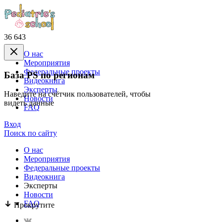
36 643
О нас
Mероприятия
Федеральные проекты
База PS по регионам
Видеокнига
Эксперты
Наведите на счётчик пользователей, чтобы
Новости
видеть данные
FAQ
Вход
Поиск по сайту
О нас
Mероприятия
Федеральные проекты
Видеокнига
Эксперты
Новости
FAQ
Прокрутите