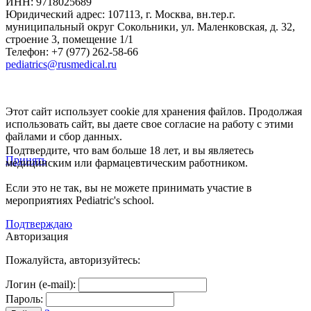
ИНН: 9718025689
Юридический адрес:
107113
,
г. Москва
,
вн.тер.г.
муниципальный округ Сокольники, ул. Маленковская, д. 32,
строение 3, помещение 1/1
Телефон: +7 (977) 262-58-66
pediatrics@rusmedical.ru
Этот сайт использует cookie для хранения файлов. Продолжая
использовать сайт, вы даете свое согласие на работу с этими
файлами и сбор данных.
Подтвердите, что вам больше 18 лет, и вы являетесь
Принять
медицинским или фармацевтическим работником.
Если это не так, вы не можете принимать участие в
мероприятиях Pediatric's school.
Подтверждаю
Авторизация
Пожалуйста, авторизуйтесь:
Логин (e-mail):
Пароль: