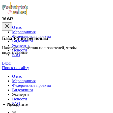
36 643
О нас
Mероприятия
Федеральные проекты
База PS по регионам
Видеокнига
Эксперты
Наведите на счётчик пользователей, чтобы
Новости
видеть данные
FAQ
Вход
Поиск по сайту
О нас
Mероприятия
Федеральные проекты
Видеокнига
Эксперты
Новости
FAQ
Прокрутите