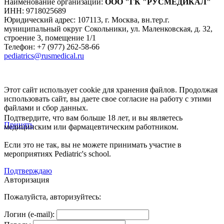
Наименование организации:
ООО
"ГК "РУСМЕДИКАЛ"
ИНН: 9718025689
Юридический адрес:
107113
,
г. Москва
,
вн.тер.г.
муниципальный округ Сокольники, ул. Маленковская, д. 32,
строение 3, помещение 1/1
Телефон: +7 (977) 262-58-66
pediatrics@rusmedical.ru
Этот сайт использует cookie для хранения файлов. Продолжая
использовать сайт, вы даете свое согласие на работу с этими
файлами и сбор данных.
Подтвердите, что вам больше 18 лет, и вы являетесь
Принять
медицинским или фармацевтическим работником.
Если это не так, вы не можете принимать участие в
мероприятиях Pediatric's school.
Подтверждаю
Авторизация
Пожалуйста, авторизуйтесь:
Логин (e-mail):