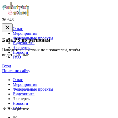
36 643
О нас
Mероприятия
Федеральные проекты
База PS по регионам
Видеокнига
Эксперты
Наведите на счётчик пользователей, чтобы
Новости
видеть данные
FAQ
Вход
Поиск по сайту
О нас
Mероприятия
Федеральные проекты
Видеокнига
Эксперты
Новости
FAQ
Прокрутите