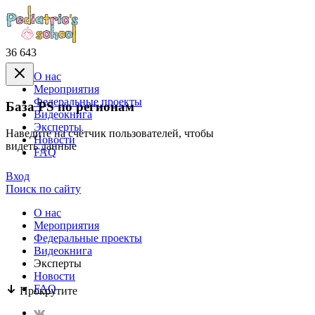
36 643
О нас
Mероприятия
Федеральные проекты
База PS по регионам
Видеокнига
Эксперты
Наведите на счётчик пользователей, чтобы
Новости
видеть данные
FAQ
Вход
Поиск по сайту
О нас
Mероприятия
Федеральные проекты
Видеокнига
Эксперты
Новости
FAQ
Прокрутите