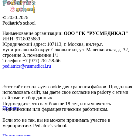
© 2020-2026
Pediatric's school
Наименование организации:
ООО
"ГК "РУСМЕДИКАЛ"
ИНН: 9718025689
Юридический адрес:
107113
,
г. Москва
,
вн.тер.г.
муниципальный округ Сокольники, ул. Маленковская, д. 32,
строение 3, помещение 1/1
Телефон: +7 (977) 262-58-66
pediatrics@rusmedical.ru
Этот сайт использует cookie для хранения файлов. Продолжая
использовать сайт, вы даете свое согласие на работу с этими
файлами и сбор данных.
Подтвердите, что вам больше 18 лет, и вы являетесь
Принять
медицинским или фармацевтическим работником.
Если это не так, вы не можете принимать участие в
мероприятиях Pediatric's school.
Подтверждаю