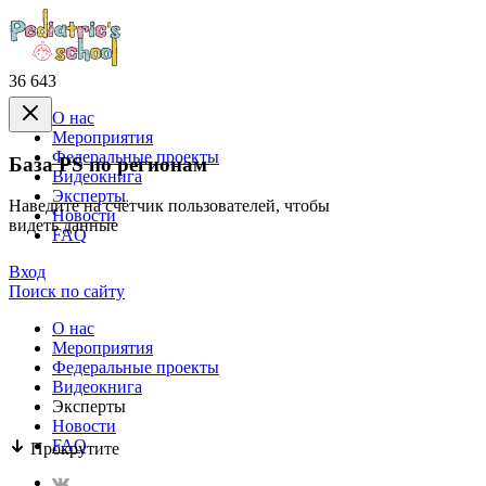
36 643
О нас
Mероприятия
Федеральные проекты
База PS по регионам
Видеокнига
Эксперты
Наведите на счётчик пользователей, чтобы
Новости
видеть данные
FAQ
Вход
Поиск по сайту
О нас
Mероприятия
Федеральные проекты
Видеокнига
Эксперты
Новости
FAQ
Прокрутите