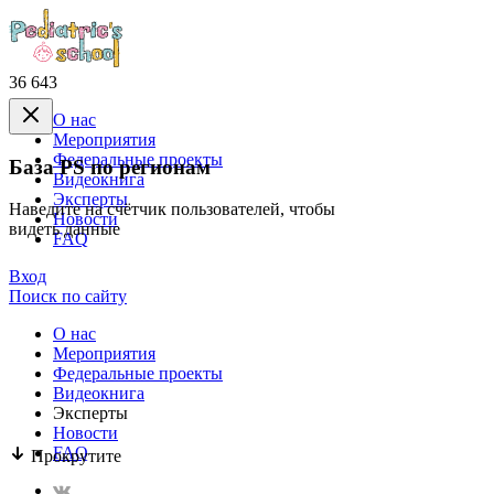
36 643
О нас
Mероприятия
Федеральные проекты
База PS по регионам
Видеокнига
Эксперты
Наведите на счётчик пользователей, чтобы
Новости
видеть данные
FAQ
Вход
Поиск по сайту
О нас
Mероприятия
Федеральные проекты
Видеокнига
Эксперты
Новости
FAQ
Прокрутите