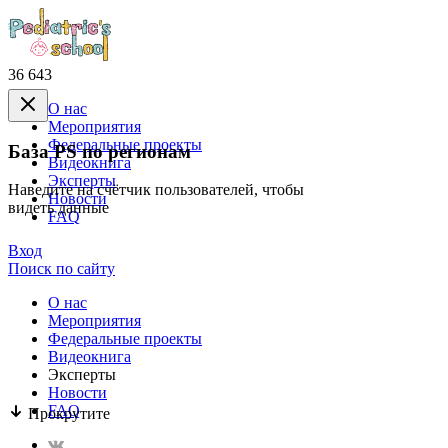
36 643
О нас
Mероприятия
Федеральные проекты
База PS по регионам
Видеокнига
Эксперты
Наведите на счётчик пользователей, чтобы
Новости
видеть данные
FAQ
Вход
Поиск по сайту
О нас
Mероприятия
Федеральные проекты
Видеокнига
Эксперты
Новости
FAQ
Прокрутите