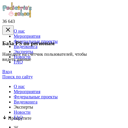
36 643
О нас
Mероприятия
Федеральные проекты
База PS по регионам
Видеокнига
Эксперты
Наведите на счётчик пользователей, чтобы
Новости
видеть данные
FAQ
Вход
Поиск по сайту
О нас
Mероприятия
Федеральные проекты
Видеокнига
Эксперты
Новости
FAQ
Прокрутите