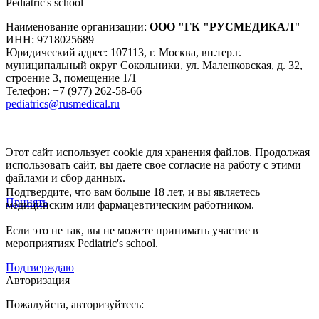
Pediatric's school
Наименование организации:
ООО
"ГК "РУСМЕДИКАЛ"
ИНН: 9718025689
Юридический адрес:
107113
,
г. Москва
,
вн.тер.г.
муниципальный округ Сокольники, ул. Маленковская, д. 32,
строение 3, помещение 1/1
Телефон: +7 (977) 262-58-66
pediatrics@rusmedical.ru
Этот сайт использует cookie для хранения файлов. Продолжая
использовать сайт, вы даете свое согласие на работу с этими
файлами и сбор данных.
Подтвердите, что вам больше 18 лет, и вы являетесь
Принять
медицинским или фармацевтическим работником.
Если это не так, вы не можете принимать участие в
мероприятиях Pediatric's school.
Подтверждаю
Авторизация
Пожалуйста, авторизуйтесь: