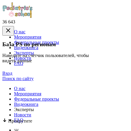
36 643
О нас
Mероприятия
Федеральные проекты
База PS по регионам
Видеокнига
Эксперты
Наведите на счётчик пользователей, чтобы
Новости
видеть данные
FAQ
Вход
Поиск по сайту
О нас
Mероприятия
Федеральные проекты
Видеокнига
Эксперты
Новости
FAQ
Прокрутите