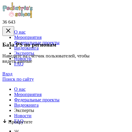
36 643
О нас
Mероприятия
Федеральные проекты
База PS по регионам
Видеокнига
Эксперты
Наведите на счётчик пользователей, чтобы
Новости
видеть данные
FAQ
Вход
Поиск по сайту
О нас
Mероприятия
Федеральные проекты
Видеокнига
Эксперты
Новости
FAQ
Прокрутите