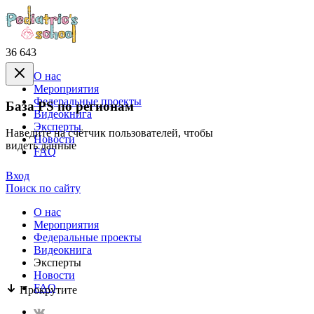
36 643
О нас
Mероприятия
Федеральные проекты
База PS по регионам
Видеокнига
Эксперты
Наведите на счётчик пользователей, чтобы
Новости
видеть данные
FAQ
Вход
Поиск по сайту
О нас
Mероприятия
Федеральные проекты
Видеокнига
Эксперты
Новости
FAQ
Прокрутите