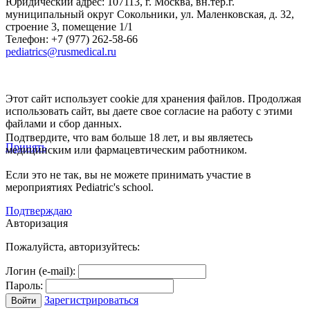
Юридический адрес:
107113
,
г. Москва
,
вн.тер.г.
муниципальный округ Сокольники, ул. Маленковская, д. 32,
строение 3, помещение 1/1
Телефон: +7 (977) 262-58-66
pediatrics@rusmedical.ru
Этот сайт использует cookie для хранения файлов. Продолжая
использовать сайт, вы даете свое согласие на работу с этими
файлами и сбор данных.
Подтвердите, что вам больше 18 лет, и вы являетесь
Принять
медицинским или фармацевтическим работником.
Если это не так, вы не можете принимать участие в
мероприятиях Pediatric's school.
Подтверждаю
Авторизация
Пожалуйста, авторизуйтесь:
Логин (e-mail):
Пароль:
Зарегистрироваться