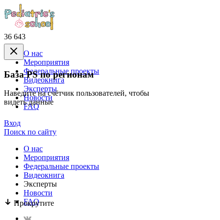
36 643
О нас
Mероприятия
Федеральные проекты
База PS по регионам
Видеокнига
Эксперты
Наведите на счётчик пользователей, чтобы
Новости
видеть данные
FAQ
Вход
Поиск по сайту
О нас
Mероприятия
Федеральные проекты
Видеокнига
Эксперты
Новости
FAQ
Прокрутите