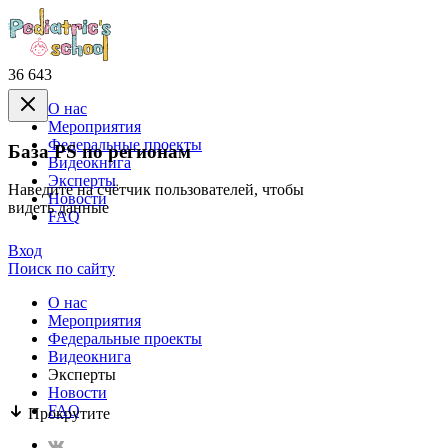
36 643
О нас
Mероприятия
Федеральные проекты
База PS по регионам
Видеокнига
Эксперты
Наведите на счётчик пользователей, чтобы
Новости
видеть данные
FAQ
Вход
Поиск по сайту
О нас
Mероприятия
Федеральные проекты
Видеокнига
Эксперты
Новости
FAQ
Прокрутите