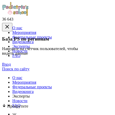
36 643
О нас
Mероприятия
Федеральные проекты
База PS по регионам
Видеокнига
Эксперты
Наведите на счётчик пользователей, чтобы
Новости
видеть данные
FAQ
Вход
Поиск по сайту
О нас
Mероприятия
Федеральные проекты
Видеокнига
Эксперты
Новости
FAQ
Прокрутите