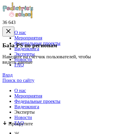
36 643
О нас
Mероприятия
Федеральные проекты
База PS по регионам
Видеокнига
Эксперты
Наведите на счётчик пользователей, чтобы
Новости
видеть данные
FAQ
Вход
Поиск по сайту
О нас
Mероприятия
Федеральные проекты
Видеокнига
Эксперты
Новости
FAQ
Прокрутите