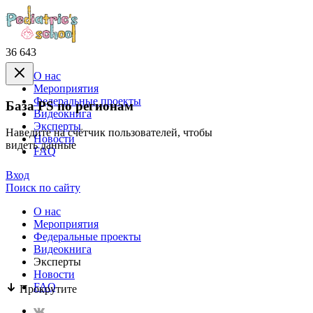
36 643
О нас
Mероприятия
Федеральные проекты
База PS по регионам
Видеокнига
Эксперты
Наведите на счётчик пользователей, чтобы
Новости
видеть данные
FAQ
Вход
Поиск по сайту
О нас
Mероприятия
Федеральные проекты
Видеокнига
Эксперты
Новости
FAQ
Прокрутите