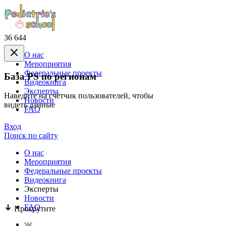
36 644
О нас
Mероприятия
Федеральные проекты
База PS по регионам
Видеокнига
Эксперты
Наведите на счётчик пользователей, чтобы
Новости
видеть данные
FAQ
Вход
Поиск по сайту
О нас
Mероприятия
Федеральные проекты
Видеокнига
Эксперты
Новости
FAQ
Прокрутите