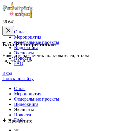
36 641
О нас
Mероприятия
Федеральные проекты
База PS по регионам
Видеокнига
Эксперты
Наведите на счётчик пользователей, чтобы
Новости
видеть данные
FAQ
Вход
Поиск по сайту
О нас
Mероприятия
Федеральные проекты
Видеокнига
Эксперты
Новости
FAQ
Прокрутите