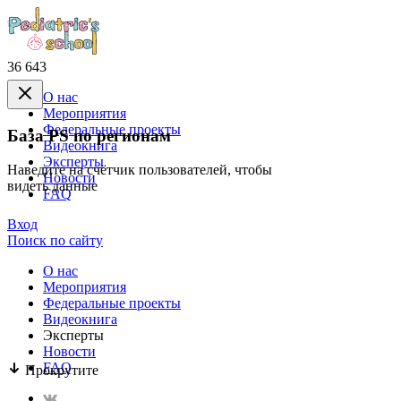
36 643
О нас
Mероприятия
Федеральные проекты
База PS по регионам
Видеокнига
Эксперты
Наведите на счётчик пользователей, чтобы
Новости
видеть данные
FAQ
Вход
Поиск по сайту
О нас
Mероприятия
Федеральные проекты
Видеокнига
Эксперты
Новости
FAQ
Прокрутите