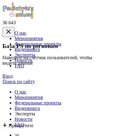
36 643
О нас
Mероприятия
Федеральные проекты
База PS по регионам
Видеокнига
Эксперты
Наведите на счётчик пользователей, чтобы
Новости
видеть данные
FAQ
Вход
Поиск по сайту
О нас
Mероприятия
Федеральные проекты
Видеокнига
Эксперты
Новости
FAQ
Прокрутите