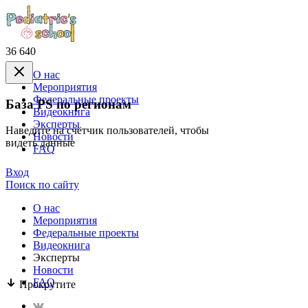
36 640
О нас
Mероприятия
Федеральные проекты
База PS по регионам
Видеокнига
Эксперты
Наведите на счётчик пользователей, чтобы
Новости
видеть данные
FAQ
Вход
Поиск по сайту
О нас
Mероприятия
Федеральные проекты
Видеокнига
Эксперты
Новости
FAQ
Прокрутите