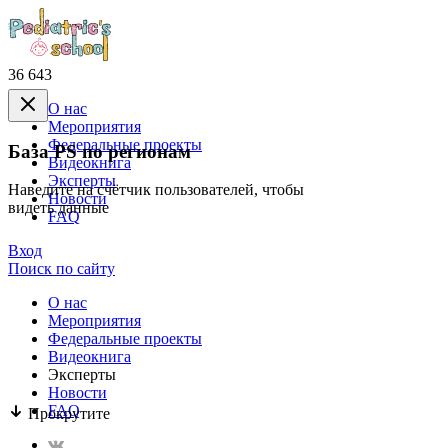
36 643
О нас
Mероприятия
Федеральные проекты
База PS по регионам
Видеокнига
Эксперты
Наведите на счётчик пользователей, чтобы
Новости
видеть данные
FAQ
Вход
Поиск по сайту
О нас
Mероприятия
Федеральные проекты
Видеокнига
Эксперты
Новости
FAQ
Прокрутите